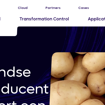
Cloud
Partners
Cases
l
Transformation Control
Applica
ndse
oducent