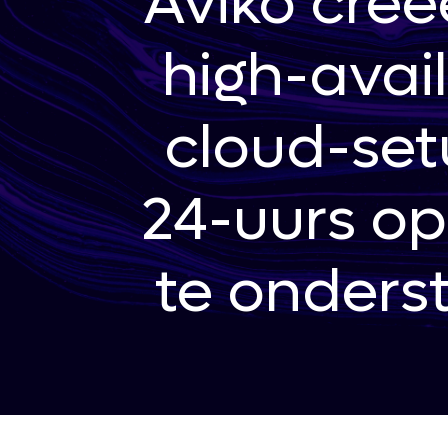
Aviko creë
high-avail
cloud-se
24-uurs op
te onders