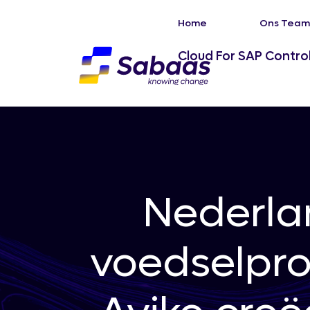
Home
Ons Team
Cloud For SAP Contro
Nederla
voedselpr