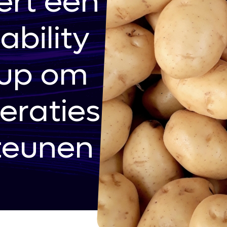
ert een
ability
tup om
eraties
teunen