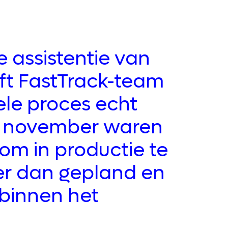
e assistentie van
ft FastTrack-team
ele proces echt
In november waren
 om in productie te
er dan gepland en
 binnen het