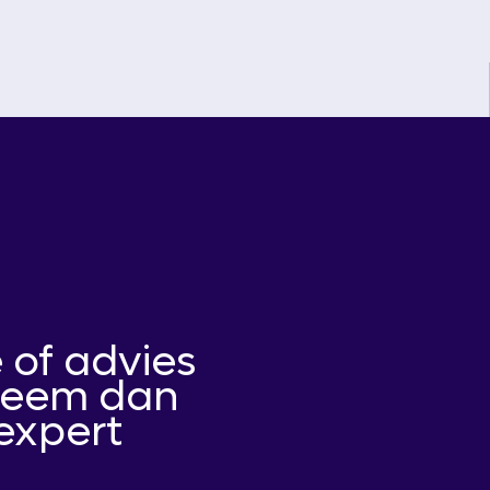
 of advies
 Neem dan
expert