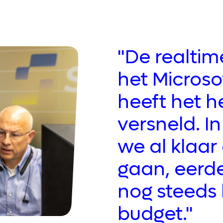
"De realtim
het Microso
heeft het h
versneld. 
we al klaar
gaan, eerd
nog steeds
budget."